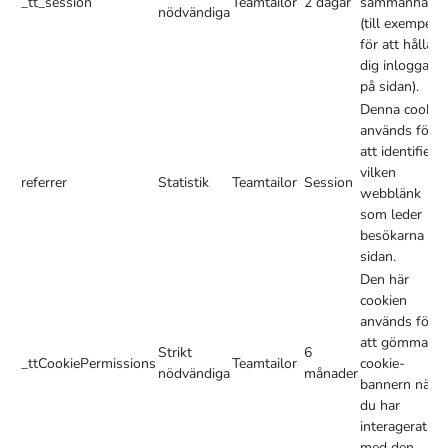
_tt_session
Teamtailor
2 dagar
sammanhang
nödvändiga
(till exempel
för att hålla
dig inloggad
på sidan).
Denna cookie
används för
att identifiera
vilken
referrer
Statistik
Teamtailor
Session
webblänk
som leder
besökarna till
sidan.
Den här
cookien
används för
att gömma
Strikt
6
_ttCookiePermissions
Teamtailor
cookie-
nödvändiga
månader
bannern när
du har
interagerat
med den.