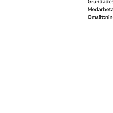
Grundade
Medarbet
Omsättni