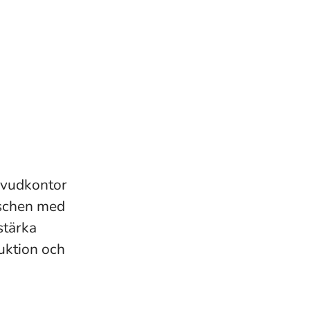
uvudkontor
nschen med
stärka
duktion och